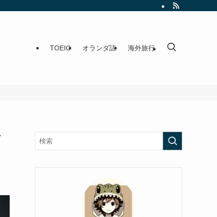
TOEIC
オランダ語
海外旅行
グ