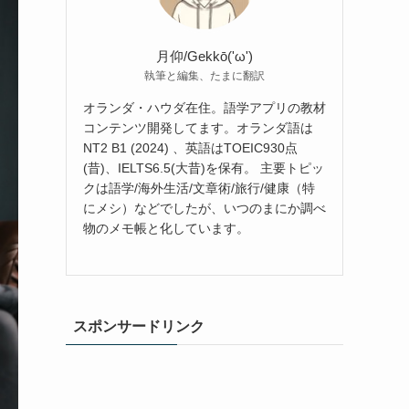
月仰/Gekkō('ω')
執筆と編集、たまに翻訳
オランダ・ハウダ在住。語学アプリの教材
コンテンツ開発してます。オランダ語は
NT2 B1 (2024) 、英語はTOEIC930点
(昔)、IELTS6.5(大昔)を保有。 主要トピッ
クは語学/海外生活/文章術/旅行/健康（特
にメシ）などでしたが、いつのまにか調べ
物のメモ帳と化しています。
スポンサードリンク