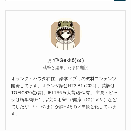
月仰/Gekkō('ω')
執筆と編集、たまに翻訳
オランダ・ハウダ在住。語学アプリの教材コンテンツ
開発してます。オランダ語はNT2 B1 (2024) 、英語は
TOEIC930点(昔)、IELTS6.5(大昔)を保有。 主要トピッ
クは語学/海外生活/文章術/旅行/健康（特にメシ）など
でしたが、いつのまにか調べ物のメモ帳と化していま
す。