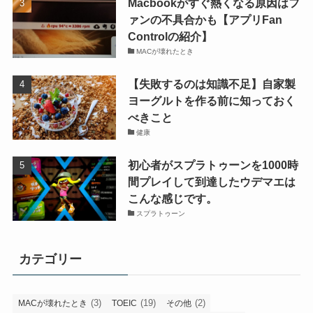
Macbookがすぐ熱くなる原因はフ
ァンの不具合かも【アプリFan
Controlの紹介】
MACが壊れたとき
【失敗するのは知識不足】自家製
ヨーグルトを作る前に知っておく
べきこと
健康
初心者がスプラトゥーンを1000時
間プレイして到達したウデマエは
こんな感じです。
スプラトゥーン
カテゴリー
(3)
(19)
(2)
MACが壊れたとき
TOEIC
その他