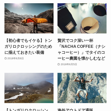
【初心者でもイケる】トン
贅沢でコク深い一杯
ガリロクロッシングのため
「NACHA COFFEE（ナシ
に揃えておきたい装備
ャコーヒー）」でタイのコ
ーヒー農園を懐かしむなど
2018年6月6日
2018年6月5日
【トンガリロクロッシン
海外アウトドア通販