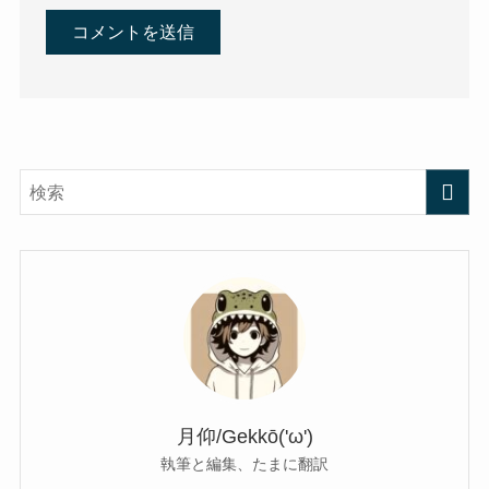
月仰/Gekkō('ω')
執筆と編集、たまに翻訳