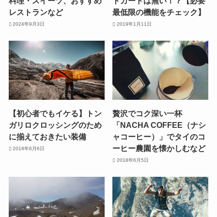
料理・スイーツ、おすすめ
トカードは無い！？【必要
レストランなど
最低限の機能をチェック】
2024年9月3日
2019年1月11日
【初心者でもイケる】トン
贅沢でコク深い一杯
ガリロクロッシングのため
「NACHA COFFEE（ナシ
に揃えておきたい装備
ャコーヒー）」でタイのコ
ーヒー農園を懐かしむなど
2018年6月6日
2018年6月5日