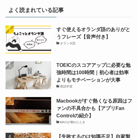
よく読まれている記事
すぐ使えるオランダ語のありがと
うフレーズ【音声付き】
オランダ語
TOEICのスコアアップに必要な勉
強時間は100時間｜初心者は効率
よりもモチベーションが大事
英語学習
Macbookがすぐ熱くなる原因はフ
ァンの不具合かも【アプリFan
Controlの紹介】
MACが壊れたとき
【失敗するのは知識不足】自家製