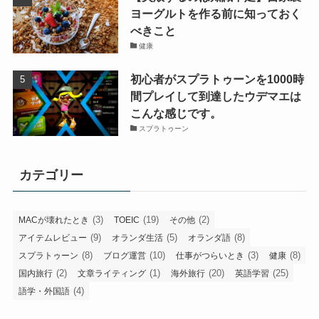
ヨーグルトを作る前に知っておく
べきこと
健康
初心者がスプラトゥーンを1000時
間プレイして到達したウデマエは
こんな感じです。
スプラトゥーン
カテゴリー
(3)
(19)
(2)
MACが壊れたとき
TOEIC
その他
(9)
(5)
(8)
アイテムレビュー
オランダ生活
オランダ語
(8)
(10)
(3)
(8)
スプラトゥーン
ブログ運営
仕事がつらいとき
健康
(2)
(1)
(20)
(25)
国内旅行
文章ライティング
海外旅行
英語学習
(4)
語学・外国語