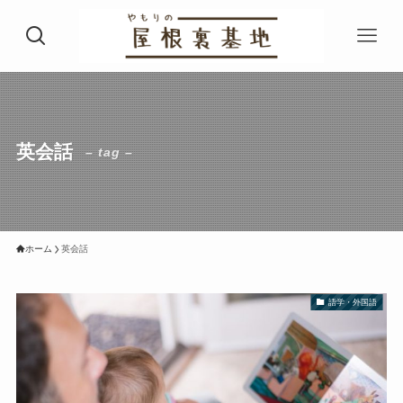
英会話
– tag –
ホーム
英会話
語学・外国語