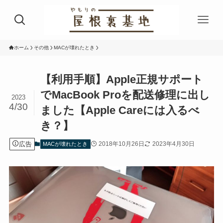
ホーム
その他
MACが壊れたとき
【利用手順】Apple正規サポート
でMacBook Proを配送修理に出し
2023
4/30
ました【Apple Careには入るべ
き？】
広告
2018年10月26日
2023年4月30日
MACが壊れたとき